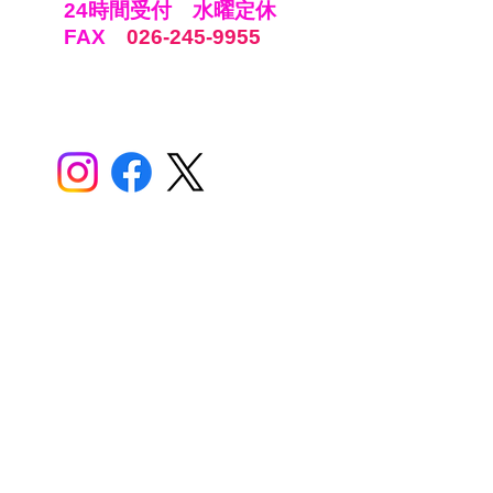
24時間受付 水曜定休
FAX
026-245-9955
SHOP INFO
営業時間：10：30 ~ 1８：30
定休日：水曜日 （第１木曜日）
駐車場：４台
店内：12席 キッズスペースあり
​テイクアウトOK
支払い：現金 クレジット QR
〒382-0097
長野県須坂市南横町１５５５
​n・style （生活雑貨・北欧雑貨販売）