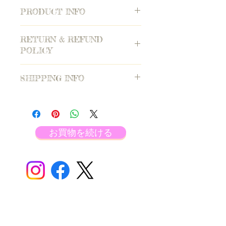
PRODUCT INFO
原材料と特定原材料の表示
RETURN & REFUND
名称
：果物飲料
POLICY
内容量
：300ml
原材料：
ケール、ほうれん草、バナ
返品やクレームなどの対応
ナ、キウイ、パイナップル
SHIPPING INFO
注
：製品の特質上返品はお受けできま
アレルギー物質に該当する部分
：無し
せんのでご了承ください。
賞味期限
：当日
注文数・価格・送料などは？
原産国
：日本
注文数
：1杯からです。
価格
：個数✖️価格
配送と送料
：店頭販売とドライブスル
お買物を続ける
ーのみです。配送も送料もありませ
ん。
SHOP INFO
営業時間：10：30 ~ 1８：30