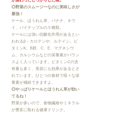
が加わったしっかりした味。
◎野菜のスムージーなのに美味しさが
最強！
ケール、ほうれん草、バナナ、キウ
イ、パイナップルの５種類。
ケールには強い抗酸化作用があるとい
われるβ－カロテンや、ルテイン、ビ
タミンK、B群、C、E、マグネシウ
ム、カルシウムなどの栄養素がバラン
スよく入っています。ビタミンCの含
有量も多く、美容にも効果があるとさ
れています。ひとつの食材で様々な栄
養素が補給できますよ。
◎やっぱりケールとほうれん草が効い
てるね！
野菜が多いので、食物繊維やミネラル
が豊富に取れる健康ドリンク。