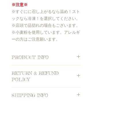
※注意※
※すぐにに召し上がるなら温め！スト
ックなら冷凍！を選択してください。
※店頭で品切れの場合もございます。
※小麦粉を使用しています。アレルギ
ーの方はご注意願います。
PRODUCT INFO
原材料と特定原材料の表示
RETURN & REFUND
名称
：ナポリピッツア
POLICY
内容量
：200ｇ
原材料：
小麦粉、トマトソース(イタ
返品やクレームなどの対応
リア)、モッツァレラチーズ(イタリ
SHIPPING INFO
注
：製品の特質上返品はお受けできま
ア)、グラナパダーノチーズ(イタリ
せんのでご了承ください。
ア)、バジル(日本)、エキストラバージ
注文数・価格・送料などは？
ンオリーブオイル(イタリア)、食塩、
注文数
：1つからです。
イースト
価格
：個数✖️価格
アレルギー物質に該当する部分
：小麦
配送と送料
：全国配送可能
お買物を続ける
粉、アレルギーの方はご注意願いま