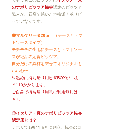
でもでもこのピッツアは
イタリア・真
のナポリピッツア協会
認定のピッツア
職人が、石窯で焼いた本格派ナポリピ
ッツアなんです。
⚫️マルゲリータ20㎝
（チーズとトマ
トソースタイプ）
モチモチの生地にチースとトマトソー
スが絶品の定番ピッツア。
自分だけの具材を乗せてオリジナルも
いいね〜
※温めは持ち帰り用ピザBOXが１枚
￥110かかります。
ご自身で持ち帰り用意の利用無しは
￥0。
◎イタリア・真のナポリピッツア協会
認定店とは？
ナポリで1984年6月に創立。協会の目