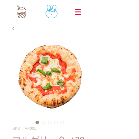
SKU： VP001